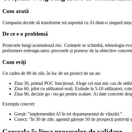
Cum arată
Compania decide să transforme tot suportul cu AI dintr-o singură mișca
De ce e o problemă
Proiectele lungi acumulează risc. Cerințele se schimbă, tehnologia evo
performers redesign-uiesc procesele și pornesc de la obiective concret
Cum eviți
Un cadru de 90 de zile, în loc de un proiect de un an:
Ziua 30, primul POC funcțional. Alege cel mai mic caz de utiliz
Ziua 60, pilot cu utilizatori reali. Extinde la 5-10 utilizatori, co
Ziua 90, decizie go / no-go pentru scalare. Ai date concrete des
Exemplu concret:
Greșit: "implementăm AI în tot departamentul de vânzări."
Corect: "în 30 de zile, agentul găsește 50 de prospecți potriviți 
Greșeala 5: lipsa proceselor de validare