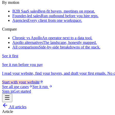
By motion
B2B SaaS sales
Best-fit buyers, meetings on repeat.
Founder-led sales
Run outbound before you hire reps.
Agencies
Every client from one workspace.
Compare
Chronic vs Apollo
An operator next to a data tool.
Apollo alternatives
The landscape, honestly mapped.
All comparisons
Side-by-side breakdowns of the stack.
See it first
See it run before you pay
I read your website, find your buyers, and draft your first emails. No ca
Start with your website
See all use cases
See it run
Sign in
Get started
All articles
Article