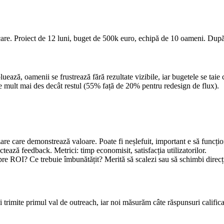
re. Proiect de 12 luni, buget de 500k euro, echipă de 10 oameni. După o
luează, oamenii se frustrează fără rezultate vizibile, iar bugetele se t
e mult mai des decât restul (55% față de 20% pentru redesign de flux).
are care demonstrează valoare. Poate fi neșlefuit, important e să funcți
lectează feedback. Metrici: timp economisit, satisfacția utilizatorilor.
pre ROI? Ce trebuie îmbunătățit? Merită să scalezi sau să schimbi direcț
și trimite primul val de outreach, iar noi măsurăm câte răspunsuri calific