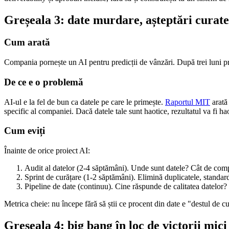
Greșeala 3: date murdare, așteptări curate
Cum arată
Compania pornește un AI pentru predicții de vânzări. După trei luni pre
De ce e o problemă
AI-ul e la fel de bun ca datele pe care le primește.
Raportul MIT
arată 
specific al companiei. Dacă datele tale sunt haotice, rezultatul va fi hao
Cum eviți
Înainte de orice proiect AI:
Audit al datelor (2-4 săptămâni). Unde sunt datele? Cât de comp
Sprint de curățare (1-2 săptămâni). Elimină duplicatele, standar
Pipeline de date (continuu). Cine răspunde de calitatea datelor?
Metrica cheie: nu începe fără să știi ce procent din date e "destul de cu
Greșeala 4: big bang în loc de victorii mici