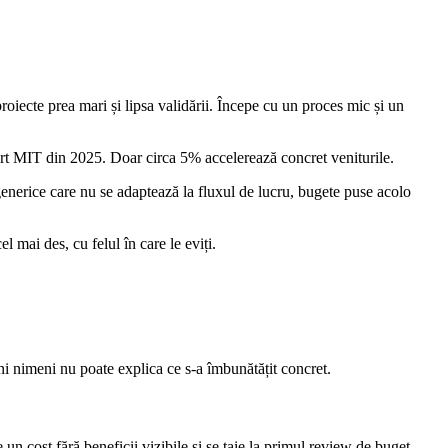
oiecte prea mari și lipsa validării. Începe cu un proces mic și un
rt MIT din 2025. Doar circa 5% accelerează concret veniturile.
enerice care nu se adaptează la fluxul de lucru, bugete puse acolo
l mai des, cu felul în care le eviți.
i nimeni nu poate explica ce s-a îmbunătățit concret.
un cost fără beneficii vizibile și se taie la primul review de buget.