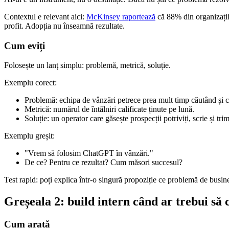
Contextul e relevant aici:
McKinsey raportează
că 88% din organizații
profit. Adopția nu înseamnă rezultate.
Cum eviți
Folosește un lanț simplu: problemă, metrică, soluție.
Exemplu corect:
Problemă: echipa de vânzări petrece prea mult timp căutând și ca
Metrică: numărul de întâlniri calificate ținute pe lună.
Soluție: un operator care găsește prospecții potriviți, scrie și tri
Exemplu greșit:
"Vrem să folosim ChatGPT în vânzări."
De ce? Pentru ce rezultat? Cum măsori succesul?
Test rapid: poți explica într-o singură propoziție ce problemă de busine
Greșeala 2: build intern când ar trebui să
Cum arată