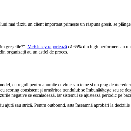
luni mai târziu un client important primește un răspuns greșit, se plânge 
tăm greșelile?".
McKinsey raportează
că 65% din high performers au un 
din organizații au un astfel de proces.
 model, cu reguli pentru anumite cuvinte sau teme și un prag de încrede
u scoring consistent și urmărirea trendului: se îmbunătățește sau se de
azurile negative se escaladează, iar sistemul se ajustează periodic pe baz
tău ajută sau strică. Pentru outbound, asta înseamnă aprobări la deciziil