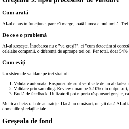
Cum arată
AI-ul e pus în funcțiune, pare că merge, toată lumea e mulțumită. Trei 
De ce e o problemă
AI-ul greșește. Întrebarea nu e "va greși?", ci "cum detectăm și corec
celelalte companii, o diferență de aproape trei ori. Per total, doar 54% 
Cum eviți
Un sistem de validare pe trei straturi:
Validare automată. Răspunsurile sunt verificate de un al doilea
Validare prin sampling. Review uman pe 5-10% din output-uri, c
Buclă de feedback. Utilizatorii pot raporta răspunsuri greșite, c
Metrica cheie: rata de acuratețe. Dacă nu o măsori, nu știi dacă AI-ul 
domeniile și relațiile tale.
Greșeala de fond