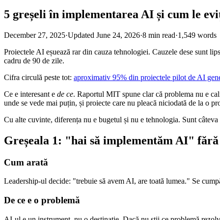
5 greșeli în implementarea AI și cum le evi
December 27, 2025
·
Updated
June 24, 2026
·
8
min read
·
1,549
words
Proiectele AI eșuează rar din cauza tehnologiei. Cauzele dese sunt lips
cadru de 90 de zile.
Cifra circulă peste tot:
aproximativ 95% din proiectele pilot de AI gen
Ce e interesant e
de ce
. Raportul MIT spune clar că problema nu e cali
unde se vede mai puțin, și proiecte care nu pleacă niciodată de la o pr
Cu alte cuvinte, diferența nu e bugetul și nu e tehnologia. Sunt câteva gr
Greșeala 1: "hai să implementăm AI" fără
Cum arată
Leadership-ul decide: "trebuie să avem AI, are toată lumea." Se cumpă
De ce e o problemă
AI-ul e un instrument, nu o destinație. Dacă nu știi ce problemă rezolvi