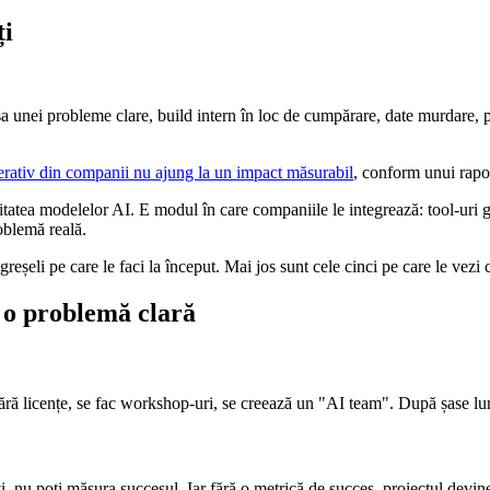
ți
a unei probleme clare, build intern în loc de cumpărare, date murdare, pr
erativ din companii nu ajung la un impact măsurabil
, conform unui rapo
tatea modelelor AI. E modul în care companiile le integrează: tool-uri g
oblemă reală.
eșeli pe care le faci la început. Mai jos sunt cele cinci pe care le vezi ce
 o problemă clară
ră licențe, se fac workshop-uri, se creează un "AI team". După șase lun
, nu poți măsura succesul. Iar fără o metrică de succes, proiectul devine 