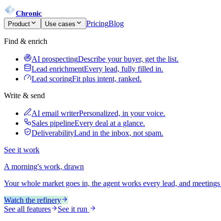
Chronic
Pricing
Blog
Product
Use cases
Find & enrich
AI prospecting
Describe your buyer, get the list.
Lead enrichment
Every lead, fully filled in.
Lead scoring
Fit plus intent, ranked.
Write & send
AI email writer
Personalized, in your voice.
Sales pipeline
Every deal at a glance.
Deliverability
Land in the inbox, not spam.
See it work
A morning's work, drawn
Your whole market goes in, the agent works every lead, and meetings
Watch the refinery
See all features
See it run