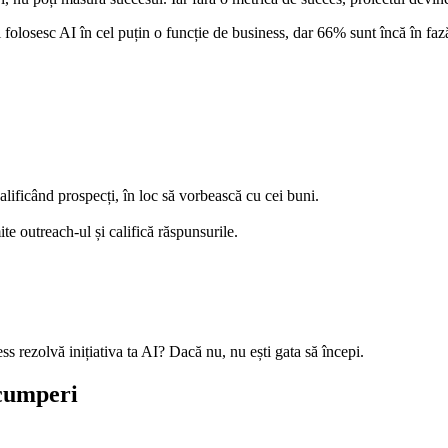
 folosesc AI în cel puțin o funcție de business, dar 66% sunt încă în fa
lificând prospecți, în loc să vorbească cu cei buni.
mite outreach-ul și califică răspunsurile.
ss rezolvă inițiativa ta AI? Dacă nu, nu ești gata să începi.
 cumperi