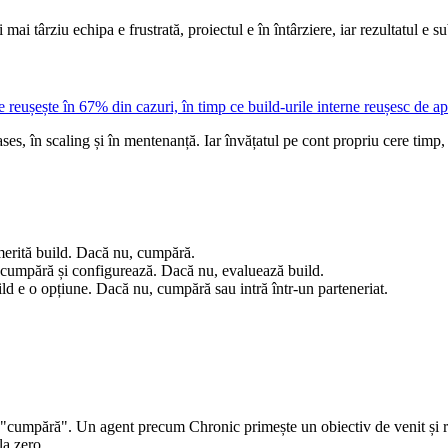
târziu echipa e frustrată, proiectul e în întârziere, iar rezultatul e sub
e reușește în 67% din cazuri, în timp ce build-urile interne reușesc de ap
ases, în scaling și în mentenanță. Iar învățatul pe cont propriu cere tim
 merită build. Dacă nu, cumpără.
 cumpără și configurează. Dacă nu, evaluează build.
ld e o opțiune. Dacă nu, cumpără sau intră într-un parteneriat.
"cumpără". Un agent precum Chronic primește un obiectiv de venit și rul
la zero.