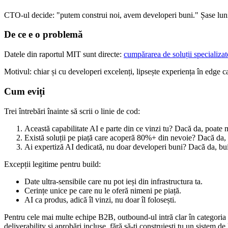
CTO-ul decide: "putem construi noi, avem developeri buni." Șase luni mai 
De ce e o problemă
Datele din raportul MIT sunt directe:
cumpărarea de soluții specializat
Motivul: chiar și cu developeri excelenți, lipsește experiența în edge c
Cum eviți
Trei întrebări înainte să scrii o linie de cod:
Această capabilitate AI e parte din ce vinzi tu? Dacă da, poate
Există soluții pe piață care acoperă 80%+ din nevoie? Dacă da,
Ai expertiză AI dedicată, nu doar developeri buni? Dacă da, bui
Excepții legitime pentru build:
Date ultra-sensibile care nu pot ieși din infrastructura ta.
Cerințe unice pe care nu le oferă nimeni pe piață.
AI ca produs, adică îl vinzi, nu doar îl folosești.
Pentru cele mai multe echipe B2B, outbound-ul intră clar în categoria 
deliverability și aprobări incluse, fără să-ți construiești tu un sistem de 