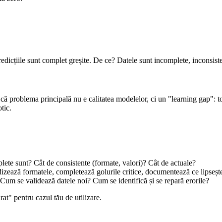
dicțiile sunt complet greșite. De ce? Datele sunt incomplete, inconsisten
că problema principală nu e calitatea modelelor, ci un "learning gap": to
tic.
lete sunt? Cât de consistente (formate, valori)? Cât de actuale?
dizează formatele, completează golurile critice, documentează ce lipsește
 Cum se validează datele noi? Cum se identifică și se repară erorile?
rat" pentru cazul tău de utilizare.