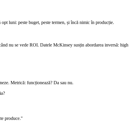
pt luni: peste buget, peste termen, și încă nimic în producție.
aie când nu se vede ROI. Datele McKinsey susțin abordarea inversă: high
oneze. Metrică: funcționează? Da sau nu.
ia?
ate produce."